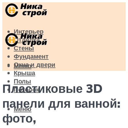
Интерьер
Отделка
Стены
Фундамент
Окна и двери
Меню
Крыша
Полы
Пластиковые 3D
Потолок
панели для ванной:
Меню
фото,