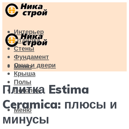
Интерьер
Отделка
Стены
Фундамент
Окна и двери
Меню
Крыша
Полы
Плитка Estima
Потолок
Ceramica: плюсы и
Меню
минусы