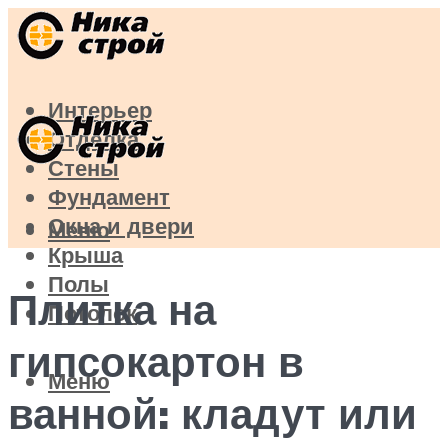
Интерьер
Отделка
Стены
Фундамент
Окна и двери
Меню
Крыша
Полы
Плитка на
Потолок
гипсокартон в
Меню
ванной: кладут или