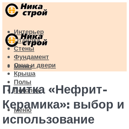
Интерьер
Отделка
Стены
Фундамент
Окна и двери
Меню
Крыша
Полы
Плитка «Нефрит-
Потолок
Керамика»: выбор и
Меню
использование