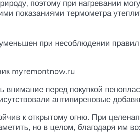
ироду, поэтому при нагревании мог
ими показаниями термометра утеплит
уменьшен при несоблюдении правил 
ник myremontnow.ru
 внимание перед покупкой пеноплас
рисутствовали антипиреновые добавки
ойчив к открытому огню. При целена
метить, но в целом, благодаря им в