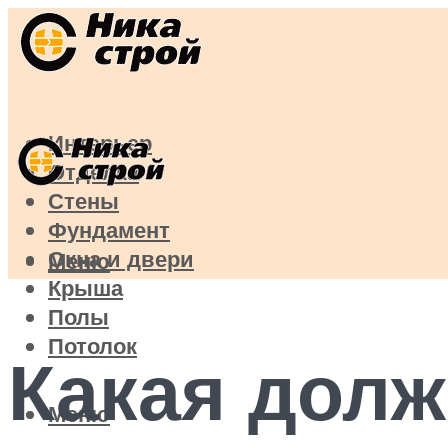
Интерьер
Отделка
Стены
Фундамент
Окна и двери
Меню
Крыша
Полы
Потолок
Какая долж
Меню