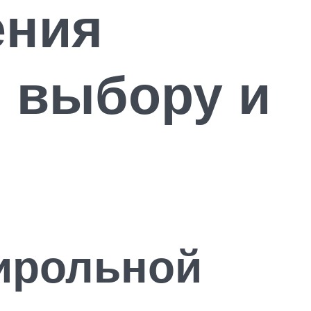
ения
о выбору и
ирольной