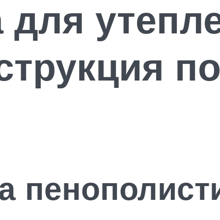
 для утепл
струкция п
а пенополист