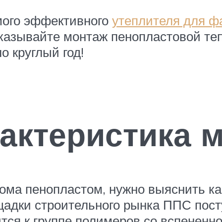
мого эффективного
утеплителя для ф
казывайте монтаж пенопластовой те
о круглый год!
актеристика 
ома пенопластом, нужно выяснить ка
щадки строительного рынка ППС пост
ся к группе полимеров со вспененно