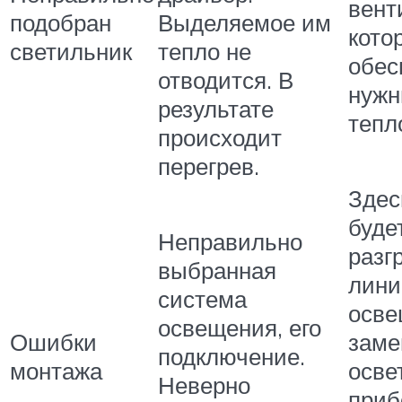
вент
подобран
Выделяемое им
кото
светильник
тепло не
обес
отводится. В
нуж
результате
тепл
происходит
перегрев.
Здес
буде
Неправильно
разг
выбранная
лин
система
осве
освещения, его
Ошибки
заме
подключение.
монтажа
осве
Неверно
приб