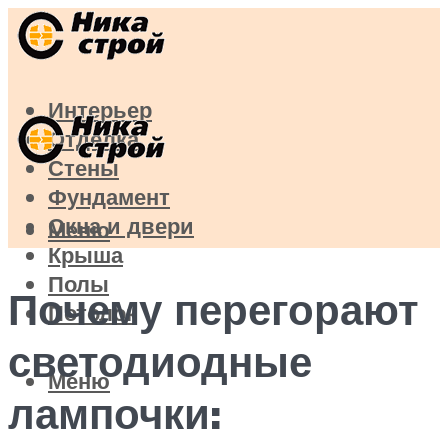
Интерьер
Отделка
Стены
Фундамент
Окна и двери
Меню
Крыша
Полы
Почему перегорают
Потолок
светодиодные
Меню
лампочки: