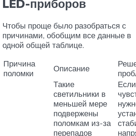
LED-приборов
Чтобы проще было разобраться с
причинами, обобщим все данные в
одной общей таблице.
Причина
Реш
Описание
поломки
про
Такие
Если
светильники в
чувс
меньшей мере
нужн
подвержены
уста
поломкам из-за
стаб
перепадов
напр