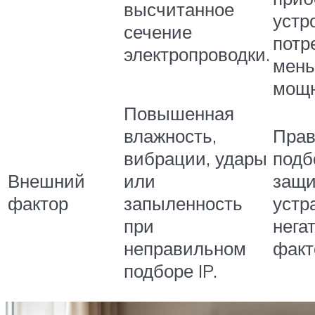
высчитанное
устр
сечение
потр
электропроводки.
мен
мощн
Повышенная
влажность,
Пра
вибрации, удары
подб
Внешний
или
защи
фактор
запыленность
устр
при
нега
неправильном
факт
подборе IP.