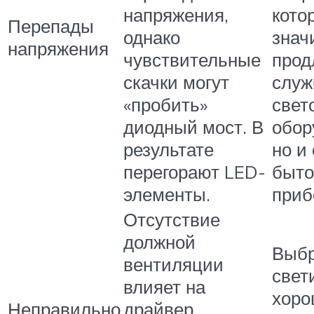
напряжения,
кото
Перепады
однако
знач
напряжения
чувствительные
прод
скачки могут
слу
«пробить»
свет
диодный мост. В
обор
результате
но и
перегорают LED-
быт
элементы.
приб
Отсутствие
должной
Выбр
вентиляции
свет
влияет на
хоро
Неправильно
драйвер.