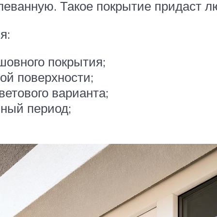
еванную. Такое покрытие придаст лю
я:
овного покрытия;
ой поверхности;
етового варианта;
ный период;