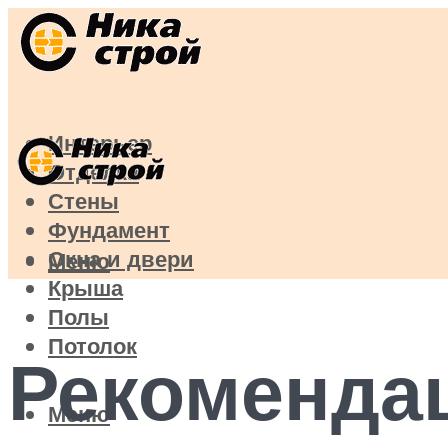
Интерьер
Отделка
Стены
Фундамент
Окна и двери
Меню
Крыша
Полы
Потолок
Рекомендац
Меню