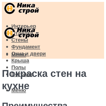
Интерьер
Отделка
Стены
Фундамент
Окна и двери
Меню
Крыша
Полы
Покраска стен на
Потолок
кухне
Меню
Преимущества