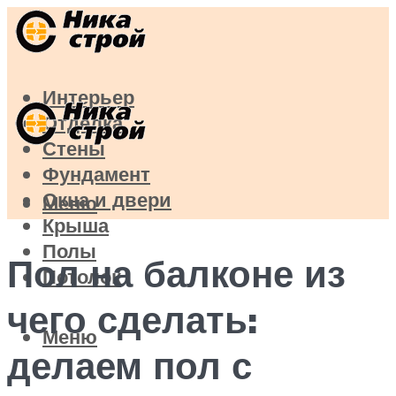
Интерьер
Отделка
Стены
Фундамент
Окна и двери
Меню
Крыша
Полы
Пол на балконе из
Потолок
чего сделать:
Меню
делаем пол с