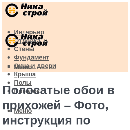
Интерьер
Отделка
Стены
Фундамент
Окна и двери
Меню
Крыша
Полы
Полосатые обои в
Потолок
прихожей – Фото,
Меню
инструкция по