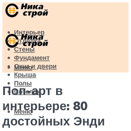
Интерьер
Отделка
Стены
Фундамент
Окна и двери
Меню
Крыша
Полы
Поп-арт в
Потолок
интерьере: 80
Меню
достойных Энди