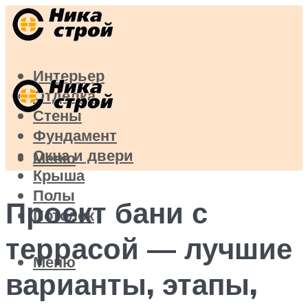
Интерьер
Отделка
Стены
Фундамент
Окна и двери
Меню
Крыша
Полы
Проект бани с
Потолок
террасой — лучшие
Меню
варианты, этапы,