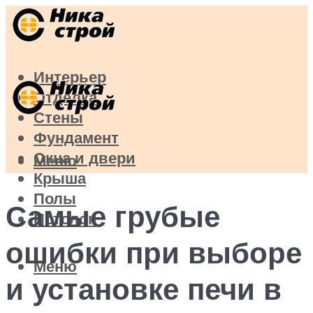
Интерьер
Отделка
Стены
Фундамент
Окна и двери
Меню
Крыша
Полы
Самые грубые
Потолок
ошибки при выборе
Меню
и установке печи в