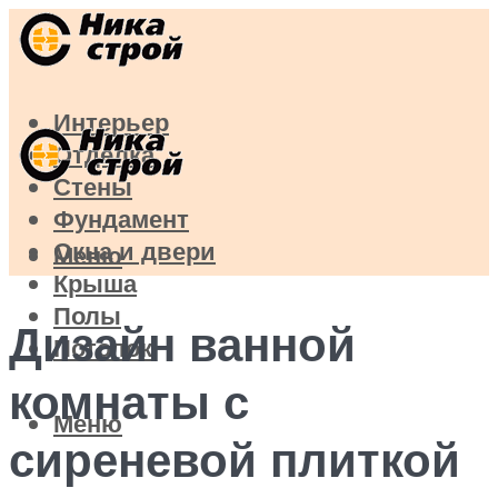
Интерьер
Отделка
Стены
Фундамент
Окна и двери
Меню
Крыша
Полы
Дизайн ванной
Потолок
комнаты с
Меню
сиреневой плиткой