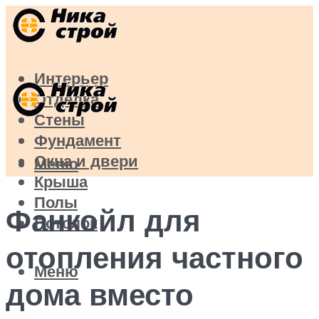
Интерьер
Отделка
Стены
Фундамент
Окна и двери
Меню
Крыша
Полы
Фанкойл для
Потолок
отопления частного
Меню
дома вместо