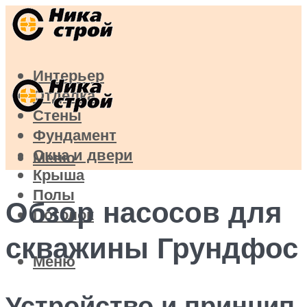
Интерьер
Отделка
Стены
Фундамент
Окна и двери
Меню
Крыша
Полы
Обзор насосов для
Потолок
скважины Грундфос
Меню
Устройство и принцип