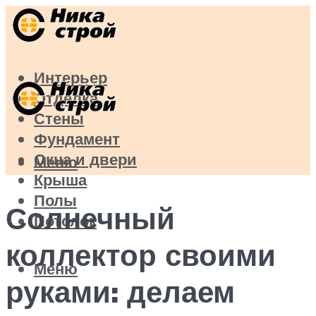
Интерьер
Отделка
Стены
Фундамент
Окна и двери
Меню
Крыша
Полы
Солнечный
Потолок
коллектор своими
Меню
руками: делаем