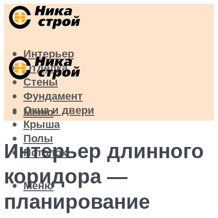
Интерьер
Отделка
Стены
Фундамент
Окна и двери
Меню
Крыша
Полы
Интерьер длинного
Потолок
коридора —
Меню
планирование