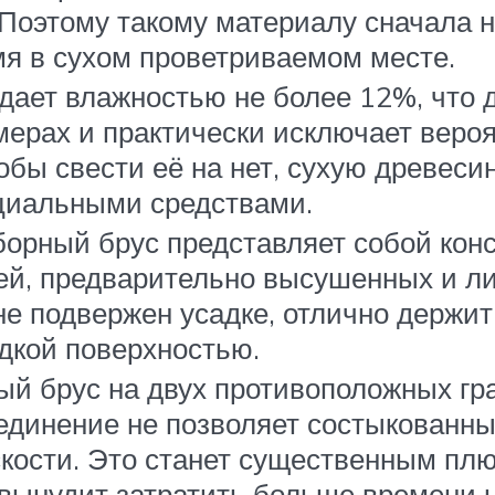
Поэтому такому материалу сначала 
мя в сухом проветриваемом месте.
дает влажностью не более 12%, что д
ерах и практически исключает вероя
бы свести её на нет, сухую древесин
циальными средствами.
орный брус представляет собой конс
ей, предварительно высушенных и ли
е подвержен усадке, отлично держи
дкой поверхностью.
й брус на двух противоположных гра
оединение не позволяет состыкованн
кости. Это станет существенным пл
вынудит затратить больше времени 