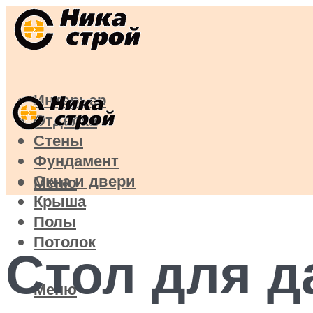
Интерьер
Отделка
Стены
Фундамент
Окна и двери
Меню
Крыша
Полы
Потолок
Стол для д
Меню