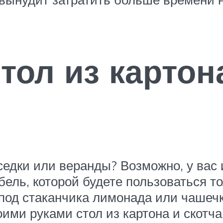
стол из карто
едки или веранды? Возможно, у вас 
бель, которой будете пользоваться т
под стаканчика лимонада или чашечк
ими руками стол из картона и скотча