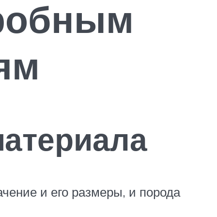
дробным
ям
материала
чение и его размеры, и порода