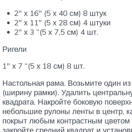
2″ х 16″ (5 х 40 см) 8 штук
2″ х 11″ (5 х 28 см) 4 штуки
2″ х 3 “(5 х 7,5 см) 4 шт.
Ригели
1″ х 7 “(5 х 18 см) 8 шт.
Настольная рама. Возьмите один из
(ширину рамки). Удалить центральн
квадрата. Накройте боковую поверх
небольшие рулоны ленты в центр, к
покрыт любым контрастным цветом 
закройте средний квадрат и установ