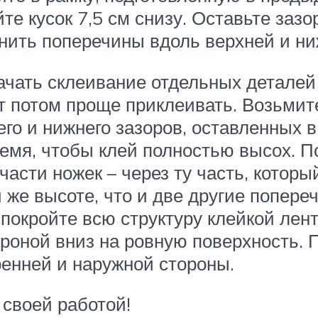
те кусок 7,5 см снизу. Оставьте заз
инить поперечины вдоль верхней и н
ачать склеивание отдельных деталей 
т потом проще приклеивать. Возьмит
го и нижнего зазоров, оставленных в
ремя, чтобы клей полностью высох. П
части ножек – через ту часть, котор
 же высоте, что и две другие попере
 покройте всю структуру клейкой ле
роной вниз на ровную поверхность. 
ренней и наружной стороны.
 своей работой!