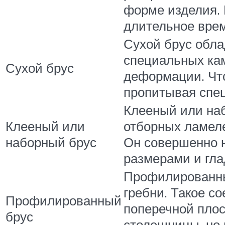
форме изделия. 
длительное вре
Сухой брус обла
специальных кам
Сухой брус
деформации. Что
пропитывая спе
Клееный или наб
Клееный или
отборных ламел
наборный брус
Он совершенно н
размерами и гла
Профилированны
гребни. Такое с
Профилированный
поперечной плос
брус
столешницы, но 