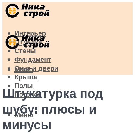
Интерьер
Отделка
Стены
Фундамент
Окна и двери
Меню
Крыша
Полы
Штукатурка под
Потолок
шубу: плюсы и
Меню
минусы