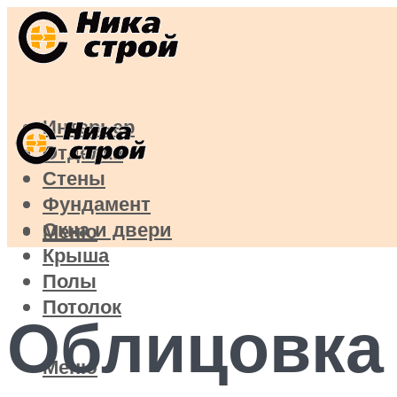
Интерьер
Отделка
Стены
Фундамент
Окна и двери
Меню
Крыша
Полы
Потолок
Облицовка 
Меню