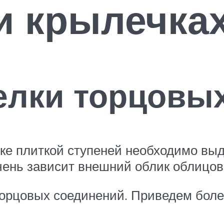
и крылечках
елки торцовы
е плиткой ступеней необходимо выд
чень зависит внешний облик облицов
торцовых соединений. Приведем боле