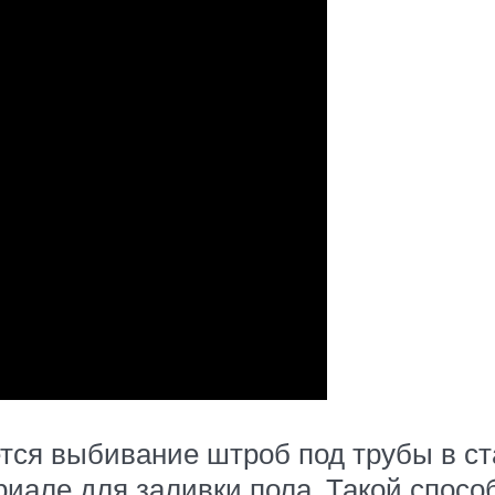
ся выбивание штроб под трубы в ста
иале для заливки пола. Такой способ