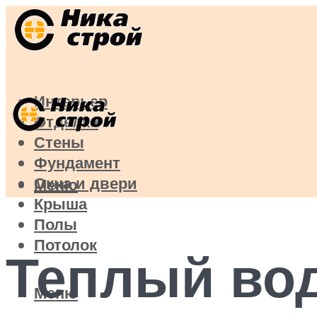
Интерьер
Отделка
Стены
Фундамент
Окна и двери
Меню
Крыша
Полы
Потолок
Теплый вод
Меню