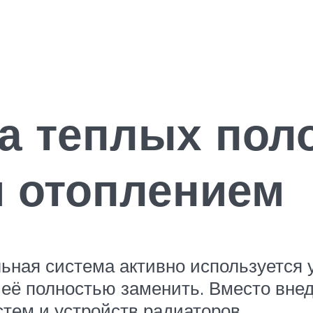
а теплых пол
м отоплением
ьная система активно используется у
а её полностью заменить. Вместо вне
тем и устройств радиаторов.