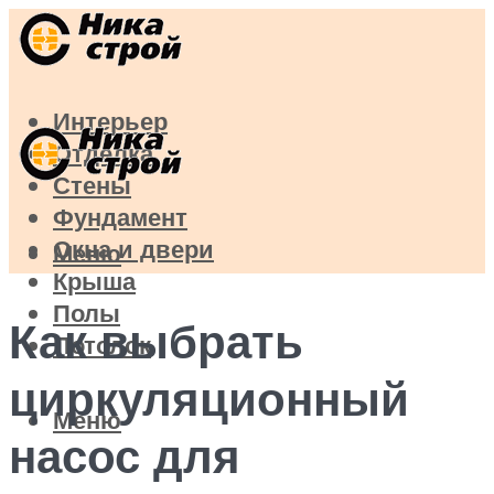
Интерьер
Отделка
Стены
Фундамент
Окна и двери
Меню
Крыша
Полы
Как выбрать
Потолок
циркуляционный
Меню
насос для