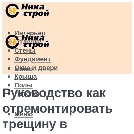
Интерьер
Отделка
Стены
Фундамент
Окна и двери
Меню
Крыша
Полы
Руководство как
Потолок
отремонтировать
Меню
трещину в