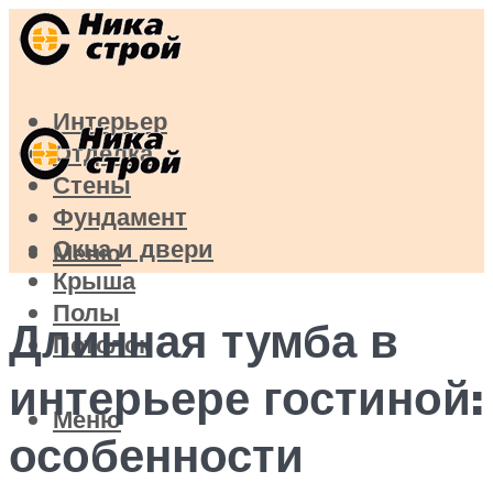
Интерьер
Отделка
Стены
Фундамент
Окна и двери
Меню
Крыша
Полы
Длинная тумба в
Потолок
интерьере гостиной:
Меню
особенности