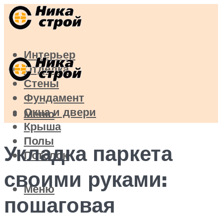
Интерьер
Отделка
Стены
Фундамент
Окна и двери
Меню
Крыша
Полы
Укладка паркета
Потолок
своими руками:
Меню
пошаговая