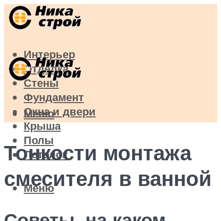
Интерьер
Отделка
Стены
Фундамент
Окна и двери
Меню
Крыша
Полы
Тонкости монтажа
Потолок
смесителя в ванной
Меню
Советы, на каком