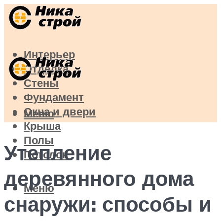
Интерьер
Отделка
Стены
Фундамент
Окна и двери
Меню
Крыша
Полы
Утепление
Потолок
деревянного дома
Меню
снаружи: способы и