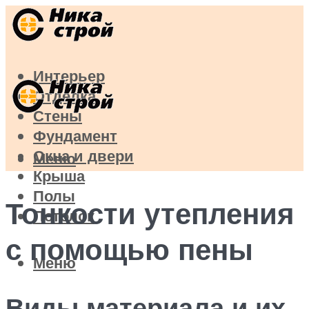
Интерьер
Отделка
Стены
Фундамент
Окна и двери
Меню
Крыша
Полы
Тонкости утепления
Потолок
с помощью пены
Меню
Виды материала и их