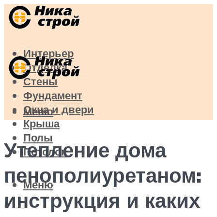
Интерьер
Отделка
Стены
Фундамент
Окна и двери
Меню
Крыша
Полы
Утепление дома
Потолок
пенополиуретаном:
Меню
инструкция и каких