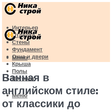
Интерьер
Отделка
Стены
Фундамент
Окна и двери
Меню
Крыша
Полы
Ванная в
Потолок
английском стиле:
Меню
от классики до