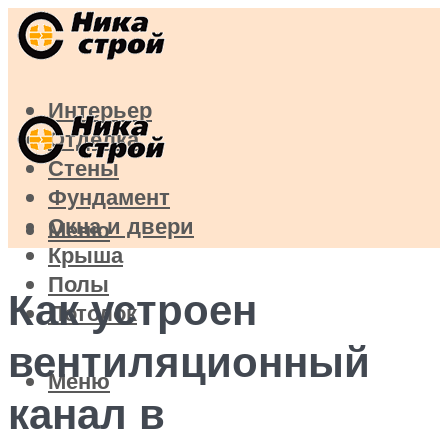
Интерьер
Отделка
Стены
Фундамент
Окна и двери
Меню
Крыша
Полы
Как устроен
Потолок
вентиляционный
Меню
канал в