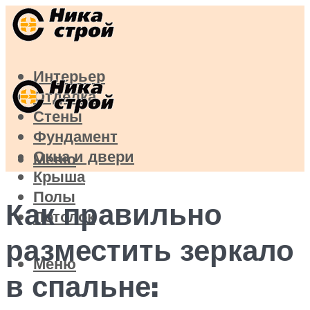
Интерьер
Отделка
Стены
Фундамент
Окна и двери
Меню
Крыша
Полы
Как правильно
Потолок
разместить зеркало
Меню
в спальне: