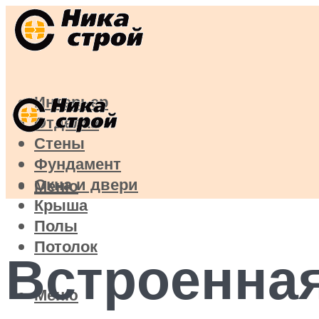
Интерьер
Отделка
Стены
Фундамент
Окна и двери
Меню
Крыша
Полы
Потолок
Встроенная
Меню