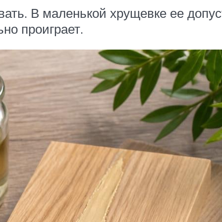
вать. В маленькой хрущевке ее допу
но проиграет.