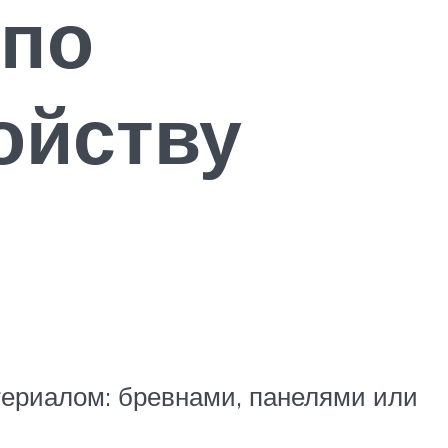
 по
ойству
териалом: бревнами, панелями или