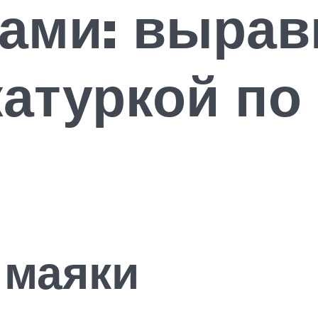
ками: выра
атуркой по
 маяки