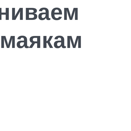
вниваем
 маякам