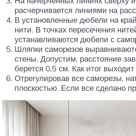
На начерченных линиях сверху и
расчерчивается линиями на расст
В установленные дюбели на кра
нити. В точках пересечения нит
устанавливаются дюбели с само
Шляпки саморезов выравниваются
стены. Допустим, расстояние зав
берется 0,5 см. Как итог выходи
Отрегулировав все саморезы, на
плоскостью. Если все сделано пр