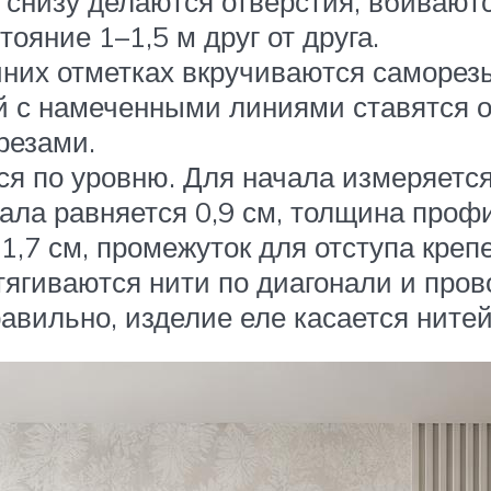
 снизу делаются отверстия, вбивают
ояние 1–1,5 м друг от друга.
йних отметках вкручиваются саморез
ей с намеченными линиями ставятся о
резами.
 по уровню. Для начала измеряется
ала равняется 0,9 см, толщина профи
т 1,7 см, промежуток для отступа кре
тягиваются нити по диагонали и про
авильно, изделие еле касается нитей