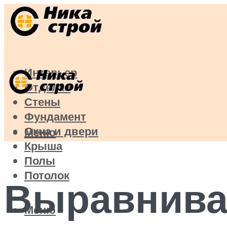
Интерьер
Отделка
Стены
Фундамент
Окна и двери
Меню
Крыша
Полы
Потолок
Выравнива
Меню