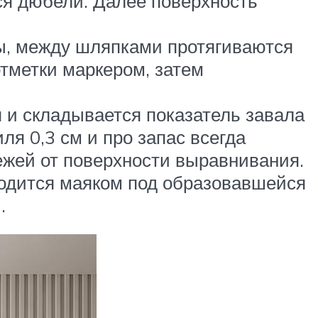
ся дюбели. Далее поверхность
ы, между шляпками протягиваются
тметки маркером, затем
 и складывается показатель завала
ля 0,3 см и про запас всегда
пежей от поверхности выравнивания.
водится маяком под образовавшейся
.