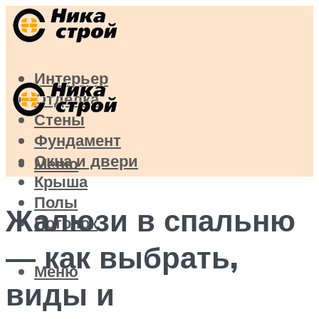
Интерьер
Отделка
Стены
Фундамент
Окна и двери
Меню
Крыша
Полы
Жалюзи в спальню
Потолок
— как выбрать,
Меню
виды и