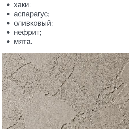
хаки;
аспарагус;
оливковый;
нефрит;
мята.