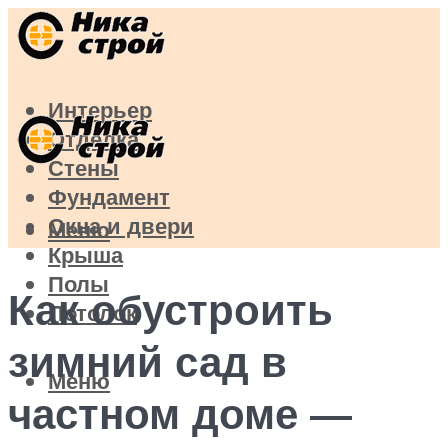
Интерьер
Отделка
Стены
Фундамент
Окна и двери
Меню
Крыша
Полы
Как обустроить
Потолок
зимний сад в
Меню
частном доме —