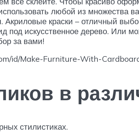
ем все склейте. Чтобы красиво офор
использовать любой из множества ва
ся. Акриловые краски – отличный вы
ид под искусственное дерево. Или мо
бор за вами!
om/id/Make-Furniture-With-Cardboar
иков в разли
рных стилистиках.