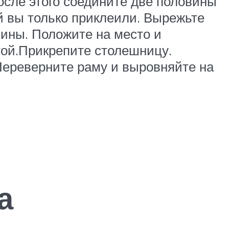
осле этого соедините две половины
ый вы только приклеили. Вырежьте
чины. Положите на место и
нтой.Прикрепите столешницу.
Переверните раму и выровняйте на
а