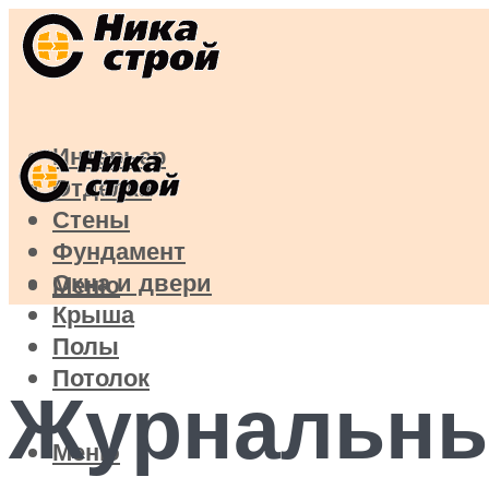
Интерьер
Отделка
Стены
Фундамент
Окна и двери
Меню
Крыша
Полы
Потолок
Журнальны
Меню