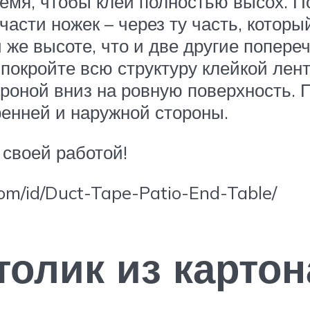
ремя, чтобы клей полностью высох. П
части ножек – через ту часть, котор
 же высоте, что и две другие попере
 покройте всю структуру клейкой ле
роной вниз на ровную поверхность. 
ренней и наружной стороны.
 своей работой!
om/id/Duct-Tape-Patio-End-Table/
олик из картон