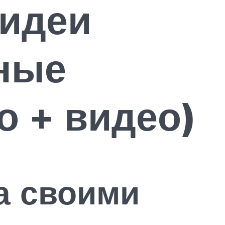
 идеи
ные
о + видео)
на своими