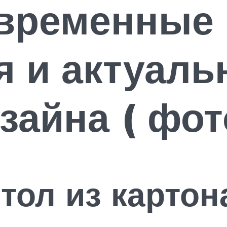
овременные
я и актуаль
зайна ( фот
стол из карто