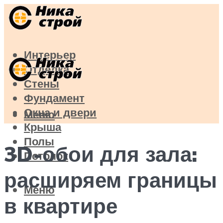
Интерьер
Отделка
Стены
Фундамент
Окна и двери
Меню
Крыша
Полы
3D-обои для зала:
Потолок
расширяем границы
Меню
в квартире