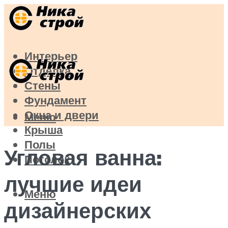
Интерьер
Отделка
Стены
Фундамент
Окна и двери
Меню
Крыша
Полы
Угловая ванна:
Потолок
лучшие идеи
Меню
дизайнерских