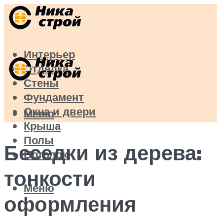
Интерьер
Отделка
Стены
Фундамент
Окна и двери
Меню
Крыша
Полы
Беседки из дерева:
Потолок
тонкости
Меню
оформления