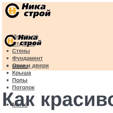
Интерьер
Отделка
Стены
Фундамент
Окна и двери
Меню
Крыша
Полы
Потолок
Как красив
Меню