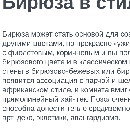
Бирюза в ст
Бирюза может стать основой для соз
другими цветами, но прекрасно «уж
с фиолетовым, коричневым и вы пол
бирюзового цвета и в классическом
стены в бирюзово-бежевых или бирю
появится ассоциация с парчой и ш
африканском стиле, и комната вмиг 
прямолинейный хай-тек. Позолоченн
способна донести тепло средиземно
арт-деко, эклетики, авангардизма.