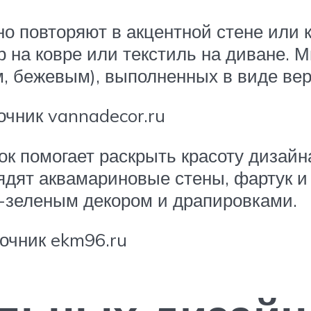
но повторяют в акцентной стене или 
р на ковре или текстиль на диване. 
, бежевым), выполненных в виде вер
чник vannadecor.ru
ок помогает раскрыть красоту дизай
дят аквамариновые стены, фартук и 
-зеленым декором и драпировками.
очник ekm96.ru