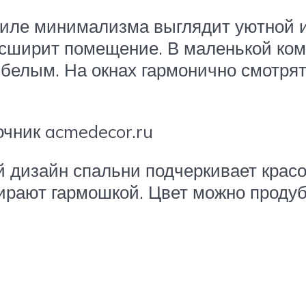
тиле минимализма выглядит уютной 
сширит помещение. В маленькой ком
белым. На окнах гармонично смотря
чник acmedecor.ru
й дизайн спальни подчеркивает красо
ирают гармошкой. Цвет можно продуб