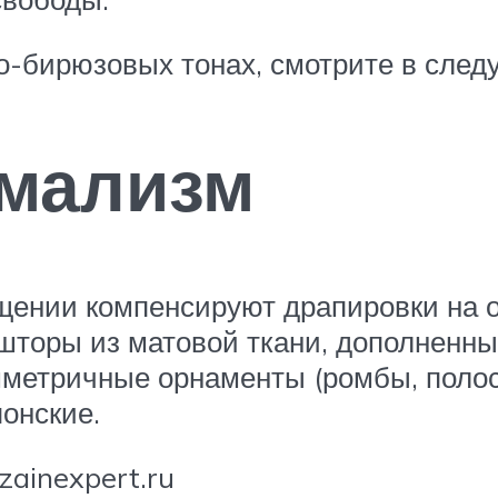
ро-бирюзовых тонах, смотрите в сле
имализм
щении компенсируют драпировки на 
шторы из матовой ткани, дополненны
мметричные орнаменты (ромбы, полос
понские.
zainexpert.ru