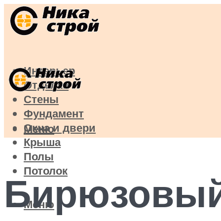
Интерьер
Отделка
Стены
Фундамент
Окна и двери
Меню
Крыша
Полы
Потолок
Бирюзовый
Меню