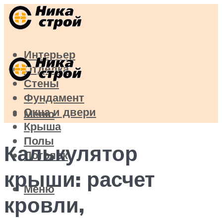
Интерьер
Отделка
Стены
Фундамент
Окна и двери
Меню
Крыша
Полы
Калькулятор
Потолок
крыши: расчет
Меню
кровли,