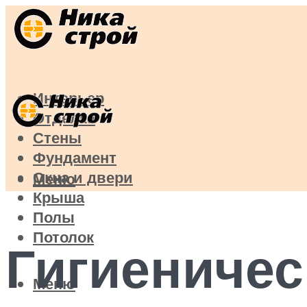
Интерьер
Отделка
Стены
Фундамент
Окна и двери
Меню
Крыша
Полы
Потолок
Гигиеничес
Меню