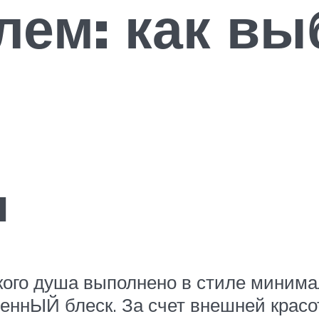
лем: как вы
н
кого душа выполнено в стиле минима
щеннЫЙ блеск. За счет внешней красо