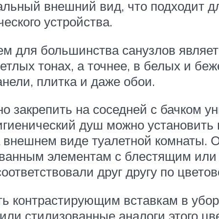
альный внешний вид, что подходит д
ческого устройства.
м для большинства санузлов являе
етлых тонах, а точнее, в белых и бе
нели, плитка и даже обои.
 закрепить на соседней с бачком ун
игиенический душ можно установить в
а внешнем виде туалетной комнаты. 
ованным элементам с блестящим или
соответствовали друг другу по цвето
ть контрастирующим вставкам в убор
ли стилизованные аналоги этого цве