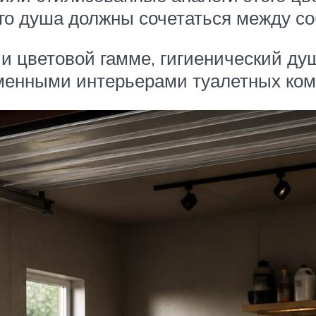
го душа должны сочетаться между с
и цветовой гамме, гигиенический душ
ременными интерьерами туалетных ком