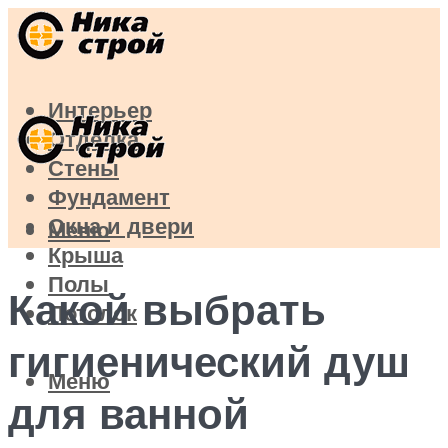
Интерьер
Отделка
Стены
Фундамент
Окна и двери
Меню
Крыша
Полы
Какой выбрать
Потолок
гигиенический душ
Меню
для ванной