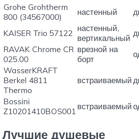
Grohe Grohtherm
настенный
д
800 (34567000)
настенный,
KAISER Trio 57122
д
вертикальный
RAVAK Chrome CR
врезной на
о
025.00
борт
WasserKRAFT
Berkel 4811
встраиваемый
д
Thermo
Bossini
встраиваемый
о
Z10201410BOS001
Лучшие душевые