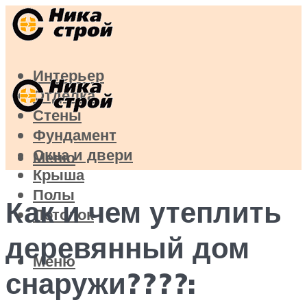
Интерьер
Отделка
Стены
Фундамент
Окна и двери
Меню
Крыша
Полы
Как и чем утеплить
Потолок
деревянный дом
Меню
снаружи????: