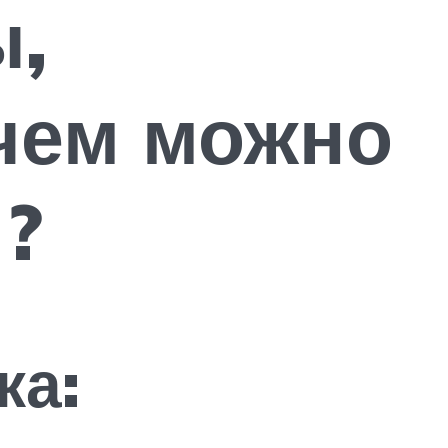
ы,
чем можно
?
ка: