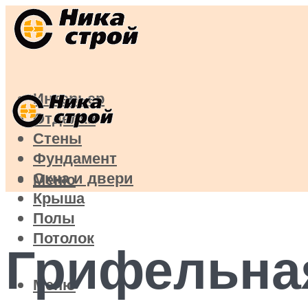
Интерьер
Отделка
Стены
Фундамент
Окна и двери
Меню
Крыша
Полы
Потолок
Грифельная
Меню