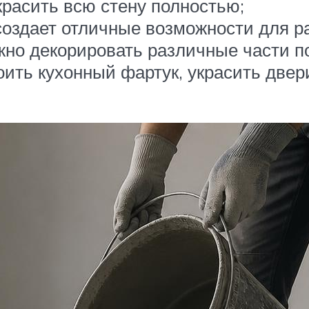
 красить всю стену полностью;
создает отличные возможности для ра
жно декорировать различные части п
оить кухонный фартук, украсить две