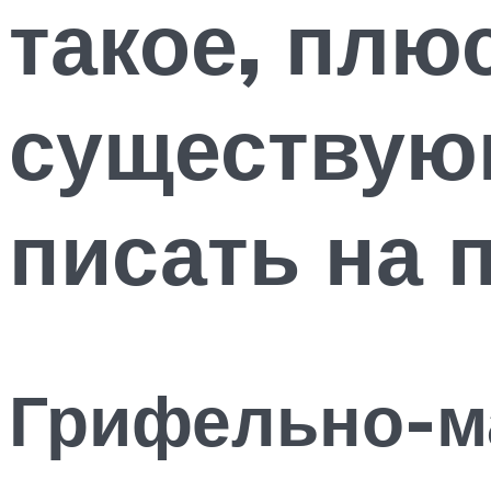
такое, плю
существую
писать на 
Грифельно-ма