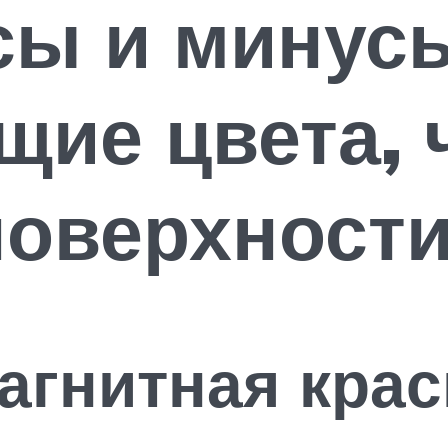
сы и минус
щие цвета, 
поверхности
гнитная крас