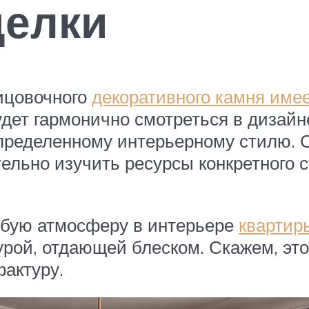
делки
ицовочного
декоративного камня име
дет гармонично смотреться в дизайне
пределенному интерьерному стилю. С
льно изучить ресурсы конкретного ст
собую атмосферу в интерьере
квартир
урой, отдающей блеском. Скажем, эт
актуру.