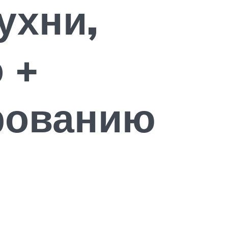
ухни,
 +
рованию