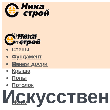
Интерьер
Отделка
Стены
Фундамент
Окна и двери
Меню
Крыша
Полы
Потолок
Искусствен
Меню