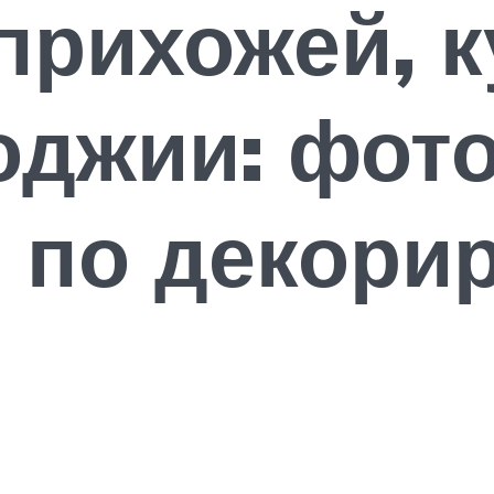
прихожей, к
оджии: фото
я по декори